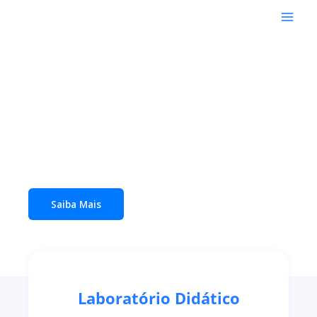
A evolução no ensino da
contabilidade
O primeiro e único software de contabilidade
desenvolvido exclusivamente para uso
acadêmico
Saiba Mais
Laboratório Didático